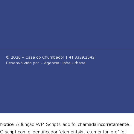
© 2026 – Casa do Chumbador | 41 3329.2542
Desenvolvido por –
Agência Linha Urbana
Notice
: A função WP_Scripts::add foi chamada
incorretamente
.
O script com o identificador "elementskit-elementor-pro" foi