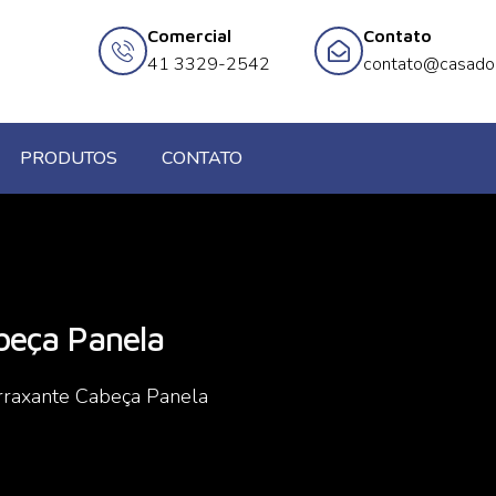
Comercial
Contato
41 3329-2542
contato@casado
PRODUTOS
CONTATO
beça Panela
rraxante Cabeça Panela