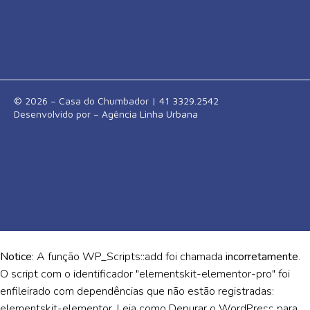
© 2026 – Casa do Chumbador | 41 3329.2542
Desenvolvido por –
Agência Linha Urbana
Notice
: A função WP_Scripts::add foi chamada
incorretamente
.
O script com o identificador "elementskit-elementor-pro" foi
enfileirado com dependências que não estão registradas:
elementskit-elementor. Leia como
Depurar o WordPress
para