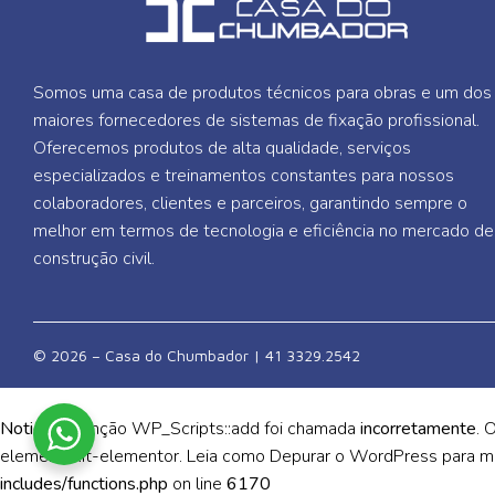
Somos uma casa de produtos técnicos para obras e um dos
maiores fornecedores de sistemas de fixação profissional.
Oferecemos produtos de alta qualidade, serviços
especializados e treinamentos constantes para nossos
colaboradores, clientes e parceiros, garantindo sempre o
melhor em termos de tecnologia e eficiência no mercado de
construção civil.
© 2026 – Casa do Chumbador | 41 3329.2542
Notice
: A função WP_Scripts::add foi chamada
incorretamente
. 
elementskit-elementor. Leia como
Depurar o WordPress
para ma
includes/functions.php
on line
6170