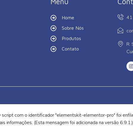
Menu
Cont
41
Home
Sobre Nós
co
Produtos
R. 
Contato
Cur
O script com o identificador "elementskit-elementor-pro" foi enf
is informações. (Esta mensagem foi adicionada na versão 6.9.1.)