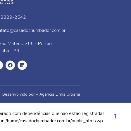
atos
 3329-2542
ntato@casadochumbador.com.br
São Mateus, 355 - Portão,
itiba - PR
Desenvolvido por –
Agência Linha Urbana
ileirado com dependências que não estão registradas:
 in
/home/casadochumbador.com.br/public_html/wp-