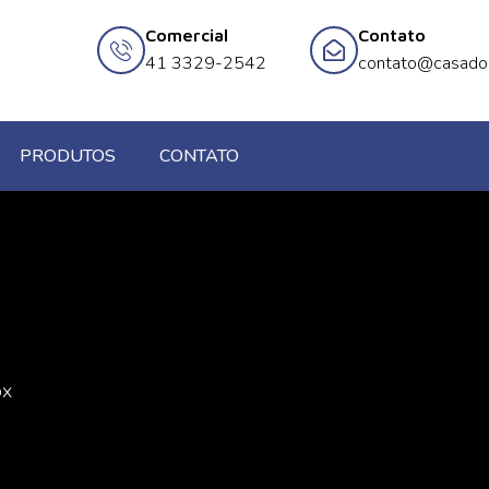
Comercial
Contato
41 3329-2542
contato@casado
PRODUTOS
CONTATO
ox