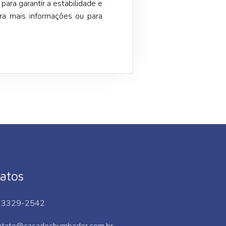
para garantir a estabilidade e
ara mais informações ou para
atos
 3329-2542
ntato@casadochumbador.com.br