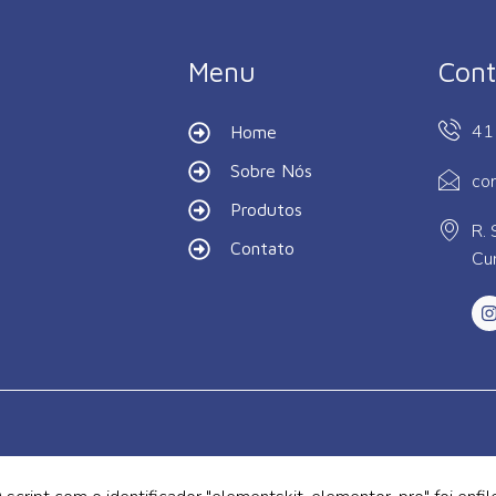
Menu
Cont
41
Home
Sobre Nós
co
Produtos
R. 
Contato
Cur